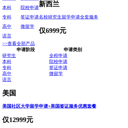
新西兰
本科
院校申请
名校研究生留学申请全套服务
专科
签证申请
高中
微留学
仅
6999元
语言
>>查看全部产品
申请阶段
申请类别
研究生
全程申请
本科
院校申请
专科
签证申请
高中
微留学
语言
美国
美国社区大学留学申请+美国签证服务优惠套餐
仅
12999元