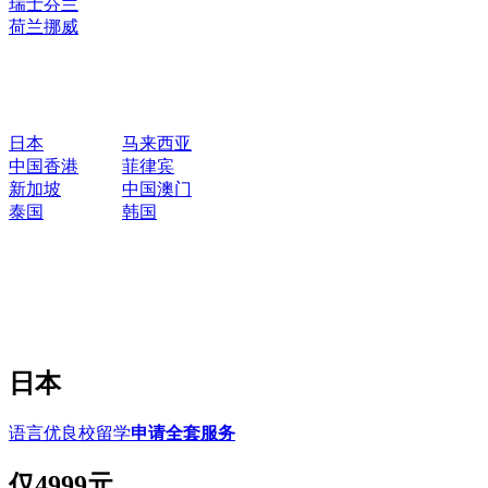
瑞士
芬兰
荷兰
挪威
日本
马来西亚
中国香港
菲律宾
新加坡
中国澳门
泰国
韩国
日本
语言优良校留学
申请全套服务
仅
4999元