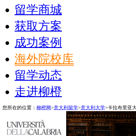
留学商城
获取方案
成功案例
海外院校库
留学动态
走进柳橙
您所在的位置：
柳橙网
>
意大利留学
>
意大利大学
>
卡拉布里亚