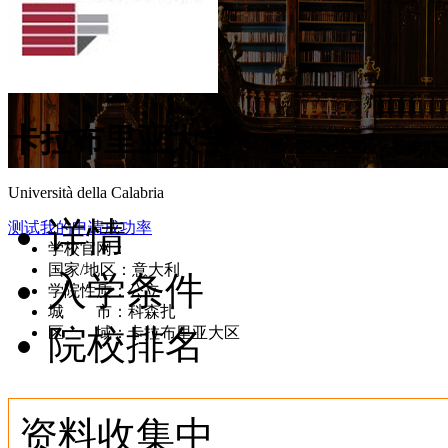
卡拉布里亚大学
Università della Calabria
详情
测试我的申请成功率
学校官网：
www.unical.it/portale/
国家/地区：意大利
入学条件
学院性质：公立
城 市：科森扎
院校排名
区 域：卡拉布里亚大区
资料收集中