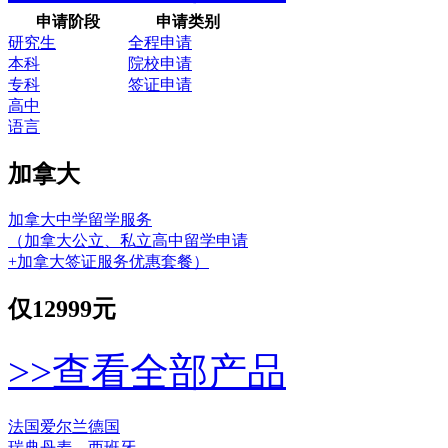
申请阶段
申请类别
研究生
全程申请
本科
院校申请
专科
签证申请
高中
语言
加拿大
加拿大中学留学服务
（加拿大公立、私立高中留学申请
+加拿大签证服务优惠套餐）
仅
12999元
>>查看全部产品
法国
爱尔兰
德国
瑞典
丹麦
西班牙